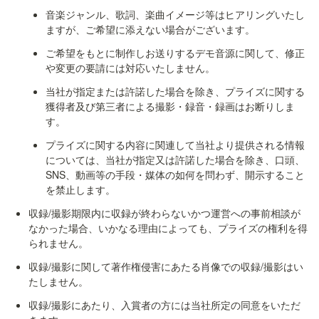
音楽ジャンル、歌詞、楽曲イメージ等はヒアリングいたし
ますが、ご希望に添えない場合がございます。
ご希望をもとに制作しお送りするデモ音源に関して、修正
や変更の要請には対応いたしません。
当社が指定または許諾した場合を除き、プライズに関する
獲得者及び第三者による撮影・録音・録画はお断りしま
す。
プライズに関する内容に関連して当社より提供される情報
については、当社が指定又は許諾した場合を除き、口頭、
SNS、動画等の手段・媒体の如何を問わず、開示すること
を禁止します。
収録/撮影期限内に収録が終わらないかつ運営への事前相談が
なかった場合、いかなる理由によっても、プライズの権利を得
られません。
収録/撮影に関して著作権侵害にあたる肖像での収録/撮影はい
たしません。
収録/撮影にあたり、入賞者の方には当社所定の同意をいただ