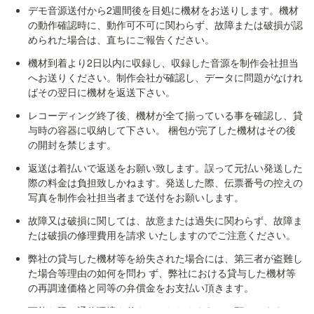
デモ音源送付から2週間後を目処に機材をお送りします。機材
の動作確認時に、動作可不可に関わらず、故障または破損が認
められた場合は、直ちにご報告ください。
機材到着より2日以内に収録し、収録した音源を制作会社担当
へお送りください。制作会社が確認し、データに問題がなけれ
ばその翌日に機材を返送下さい。
レコーディング終了後、機材が全て揃っている事を確認し、貸
与時の容器に収納して下さい。 梱包が完了した機材はその後
の開封を禁じます。
返送は着払いで返送をお願い致します。誤って元払い発送した
際の料金は負担致しかねます。発送した際、伝票番号の控えの
写真を制作会社担当者まで送付をお願いします。
故障又は破損に関しては、故意または過失に関わらず、故障ま
たは破損の修理費用を請求 いたしますのでご注意ください。
弊社の貸与した機材等を紛失された場合には、第三者が盗難し
た場合等理由の如何を問わ ず、弊社における貸与した機材等
の再調達価格と同等の弁償金をお支払い頂きます。
可能な限り通信環境を整えていただくようにお願いします。