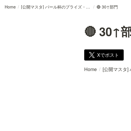
Home
/
[公開マスタ] パール杯のプライズ・部門・終了時刻
/
🔴 30↑部門
🔴 30↑
Xでポスト
Home
/
[公開マスタ