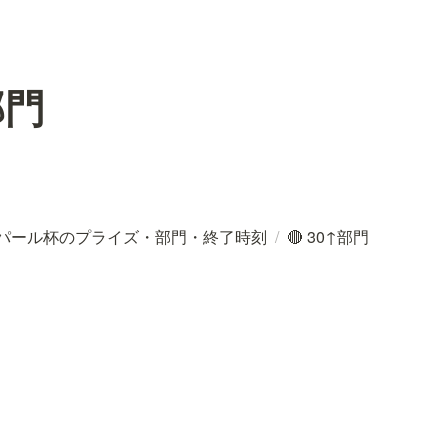
部門
] パール杯のプライズ・部門・終了時刻
/
🔴 30↑部門