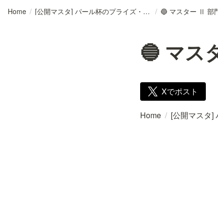
Home
/
[公開マスタ] パール杯のプライズ・部門・終了時刻
/
🔵 マスター Ⅱ 部門
🔵 マス
Xでポスト
Home
/
[公開マスタ