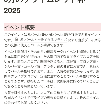
2025
イベント概要
このイベントは赤パール(🔴)と虹パール(🌈)を獲得できるイベント
🌍 パールと交換できるプライズ
です。 
 のオリ曲系プライズ等
との交換に使えるパールが獲得できます。
イベント開催月とその前月の最高リーグ(※イベント開催旬を除く)
を元に部門分けが行われ、その部門内で数日間ライブスコアを競
います。順位とスコアが閾値を超えると、敢闘賞・ブロンズ賞・
シルバー賞・ゴールド賞・プラチナ賞の各賞に入賞でき、景品と
してパールを獲得できます。また、入賞の有無にかかわらず、期
間中のライブスコアが一定値に達することでパールを獲得するこ
ともできます。獲得したパールは、次回以降に貯めていくことが
できることも特徴となっています。
入賞を目指すのもよし、スコアの目標を掲げて達成するもよし、
数回のイベントでプライズの獲得を目指すもよし。枠のスタイル
に合わせてお楽しみください。