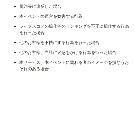
規約等に違反した場合
本イベントの運営を妨害する行為
ライブスコアの操作等のランキングを不正に操作する行為
を行った場合
他のお客様を不快にする行為を行った場合
他のお客様、当社に迷惑をかける行為を行った場合
本サービス、本イベントに関わる者のイメージを損なうお
それのある場合
第三者の知的財産権、肖像権、その他の権利を侵害した又
はそのおそれがある場合
当社は、以下のいずれかに該当する場合でも、コイン、現金等
の返還はいたしません。
本イベントが変更・中断又は中止となった場合
本注意事項に基づき、本イベントのライブスコアが0にな
った場合