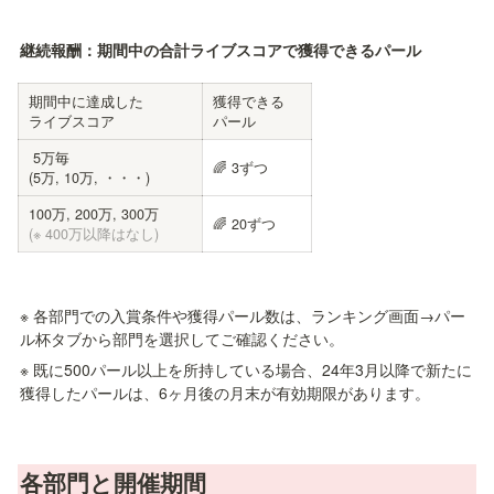
継続報酬：期間中の合計ライブスコアで獲得できるパール 
期間中に達成した

獲得できる

ライブスコア
パール
 5万毎

🌈 3ずつ
(5万, 10万, ・・・)
🌈 20ずつ
(※ 400万以降はなし)
※ 各部門での入賞条件や獲得パール数は、ランキング画面→パー
ル杯タブから部門を選択してご確認ください。
※ 既に500パール以上を所持している場合、24年3月以降で新たに
獲得したパールは、6ヶ月後の月末が有効期限があります。
各部門と開催期間