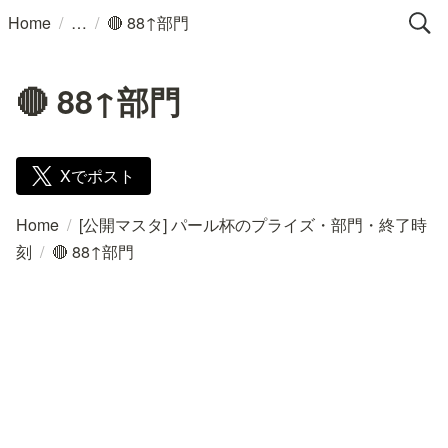
/
/
Home
🔴 88↑部門
🔴 88↑部門
Xでポスト
Home
/
[公開マスタ] パール杯のプライズ・部門・終了時
刻
/
🔴 88↑部門